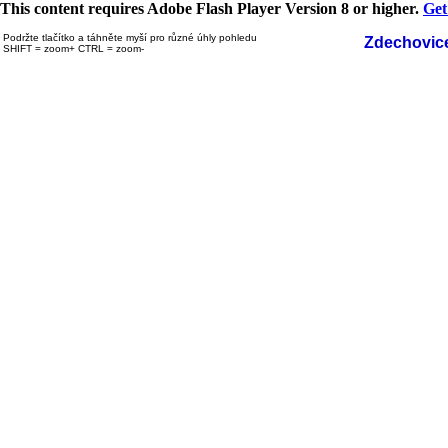
This content requires Adobe Flash Player Version 8 or higher.
Get
Podržte tlačítko a táhněte myší pro různé úhly pohledu
Zdechovice
SHIFT = zoom+ CTRL = zoom-
= zoom-